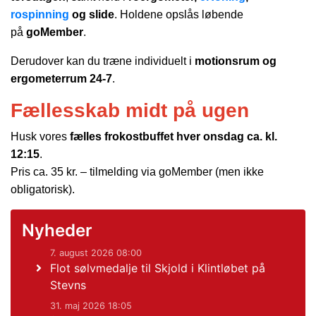
rospinning
og slide
. Holdene opslås løbende
på
goMember
.
Derudover kan du træne individuelt i
motionsrum og
ergometerrum 24-7
.
Fællesskab midt på ugen
Husk vores
fælles frokostbuffet hver onsdag ca. kl.
12:15
.
Pris ca. 35 kr. – tilmelding via goMember (men ikke
obligatorisk).
Nyheder
7. august 2026 08:00
Flot sølvmedalje til Skjold i Klintløbet på
Stevns
31. maj 2026 18:05