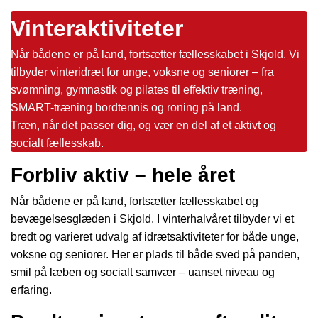
Vinteraktiviteter
Når bådene er på land, fortsætter fællesskabet i Skjold. Vi
tilbyder vinteridræt for unge, voksne og seniorer – fra
svømning, gymnastik og pilates til effektiv træning,
SMART-træning bordtennis og roning på land.
Træn, når det passer dig, og vær en del af et aktivt og
socialt fællesskab.
Forbliv aktiv – hele året
Når bådene er på land, fortsætter fællesskabet og
bevægelsesglæden i Skjold. I vinterhalvåret tilbyder vi et
bredt og varieret udvalg af idrætsaktiviteter for både unge,
voksne og seniorer. Her er plads til både sved på panden,
smil på læben og socialt samvær – uanset niveau og
erfaring.