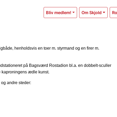
Bliv medlem!
Om Skjold
Ro
igbåde, henholdsvis en toer m. styrmand og en firer m.
dstationeret på Bagsværd Rostadion bl.a. en dobbelt-sculler
øve kaproningens ædle kunst.
 og andre steder: