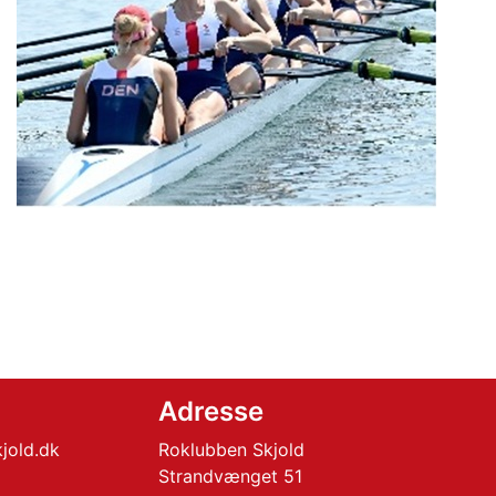
Adresse
jold.dk
Roklubben Skjold
Strandvænget 51