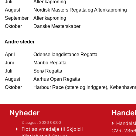
Juli
Aftenkaproning
August
Nordisk Masters Regatta og Aftenkaproning
September
Aftenkaproning
Oktober
1234
Danske Mesterskaber
Andre steder
April
Odense langdistance Regatta
Juni
Maribo Regatta
Juli
Sorø Regatta
August
Aarhus Open Regatta
Oktober
1234
Harbour Race (ottere og inriggere), Københav
Nyheder
Hande
7. august 2026 08:00
Handelsb
Flot sølvmedalje til Skjold i
CVR: 2356