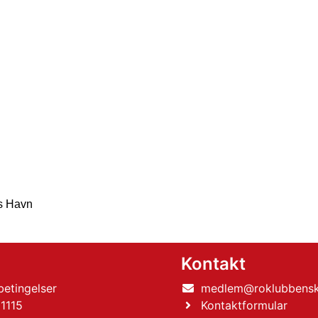
ns Havn
l
Kontakt
etingelser
medlem@roklubbensk
1115
Kontaktformular